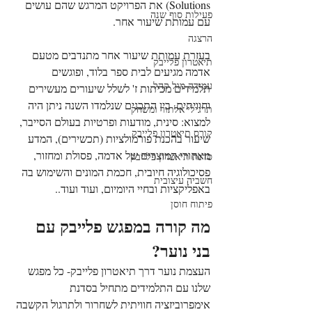
Solutions) את הפרויקט המרגש שהם עושים 
פעילות סוף שנה
עם עמותת שיעור אחר.
הרצגה
בעזרת עמותת שיעור אחר מתנדבים מטעם 
תיאטרון פלייבק
אדמה מגיעים לבית ספר בלוד, ופוגשים 
עמידה מול קהל
תלמידים מכיתות ז' לשלל שיעורים מעשירים 
וחוויתים. בין התכנים שנלמדו השנה ניתן היה 
תרגילי אלתור ומשחק
למצוא: סינית, מודעות ופרטיות בעולם הסייבר, 
קורס תיאטרון פלייבק
שיעור בהכנת פורמולציות (תכשירים), המדע 
מאחורי המוצרים של אדמה, פסולת ומחזור, 
סדנת תיאטרון פלייבק
פסיכולוגיה חיובית, חכמת המונים והשימוש בה 
חשביה עיצובית
באפליקציות ובחיי היומיום, ועוד ועוד..
פיתוח חוסן
מה קורה במפגש פלייבק עם 
בני נוער? 
העצמת נוער דרך תיאטרון פלייבק- כל מפגש 
שלנו עם התלמידים מתחיל בסדנת 
אימפרוביזציה חוויתית לשחרור ולתרגול הקשבה 