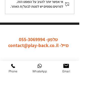
תיאטרון פלייבק לסיכום שנה
אי אפשר יותר להגיב על הפוסט הזה.
לפרטים נוספים יש לפנות לבעל/ת האתר.
עם הנוער בעין גדי!
כל הדרכים ליצור איתנו קשר
טלפון-
055-3069994
מייל-
contact@play-back.co.il
Phone
WhatsApp
Email
שלחו לנו מייל