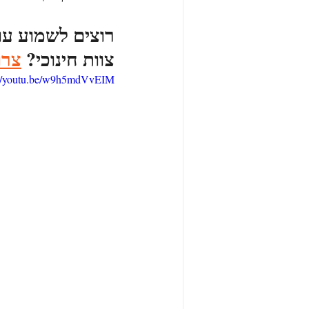
רוצים לשמוע עוד
צוות חינוכי?
צרו
://youtu.be/w9h5mdVvEIM