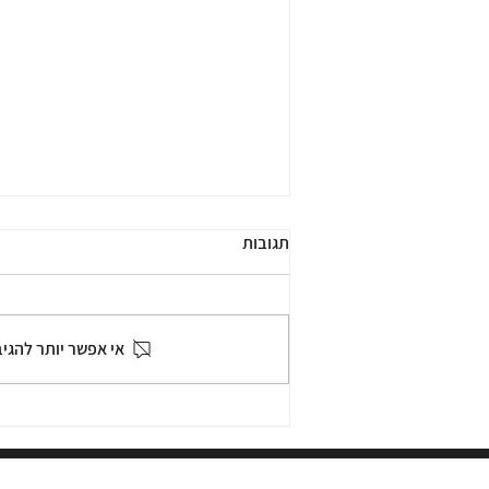
תגובות
אי אפשר יותר להגי
מפגש וירטואלי אינטראקטיבי- 7
כלים לשדרוג ההוראה בזום!