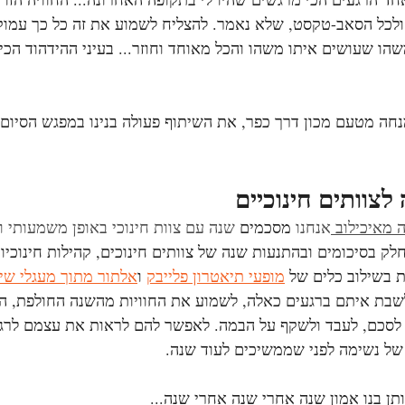
לכל הסאב-טקסט, שלא נאמר. להצליח לשמוע את זה כל כך עמוק 
הו שעושים איתו משהו והכל מאוחד וחוזר... בעיני ההידהוד הכ
נחה מטעם מכון דרך כפר, את השיתוף פעולה בנינו במפגש הסיום
לצוותים חינוכיים
 מאיכילוב 
אנחנו 
מסכמים
שנה עם צוות חינוכי באופן משמעותי וי
לק בסיכומים ובהתנעות שנה של צוותים חינוכים, קהילות חינוכיו
ת בשילוב כלים של 
מופעי תיאטרון פלייבק
 ו
אלתור מתוך מעגלי שי
לשבת איתם ברגעים כאלה, לשמוע את החוויות מהשנה החולפת, הק
 לסכם, לעבד ולשקף על הבמה. לאפשר להם לראות את עצמם לרג
 של נשימה לפני שממשיכים לעוד שנה.
תן בנו אמון שנה אחרי שנה אחרי שנה...