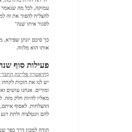
עמוקה, לכל מה שנאמר ו
להצליח להפוך את זה למש
לסגור איתו שנה"
כך סיכם יונתן שפירא, מ
אותו הוא מלווה.
פעילות סוף שנה 
ב
תיאטרון פלייבק החבר׳ה
יש לנו את הזכות לקחת ח
ומורים. אנחנו עושים זא
מאליו להיות חלק מזה. 
ההצלחות. לאסוף איתם,
להם וונטלציה ולתת רגע
תודה למכון דרך כפר שנו