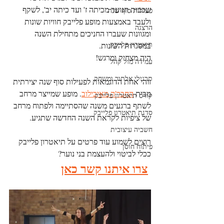
שכבות הנוער מכיתה ז' ועד כיתה יב', לשקף 
פעילות סוף שנה
ולעבד באמצעות מופע פלייבק חוויות שונות 
הרצגה
ומגוונות שעברו החניכים מתחילת השנה 
תיאטרון פלייבק
במסגרות השונות. 
היה מצחיק ומרגש!
עמידה מול קהל
תרגילי אלתור ומשחק
זוהי אחת הדוגמאות לפעילות סוף שנה יצירתית 
מבית 
החבר'ה מאיכילוב
. מופע שמייצר מרחב 
קורס תיאטרון פלייבק
לשתף ברגעים משנה שהסתיימה ולפתוח מרחב 
סדנת תיאטרון פלייבק
של ציפיות לקראת השנה החדשה שתגיע.
חשביה עיצובית
רוצים לשמוע עוד פרטים על תיאטרון פלייבק 
פיתוח חוסן
ככלי לביטוי ולהעצמת בני נוער?
צרו איתנו קשר כאן