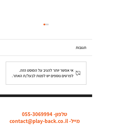
תגובות
זה באמת שיעור אחר- העצמת
אי אפשר יותר להגיב על הפוסט הזה.
לפרטים נוספים יש לפנות לבעל/ת האתר.
נוער דרך תיאטרון פלייבק!
כל הדרכים ליצור איתנו קשר
טלפון-
055-3069994
מייל-
contact@play-back.co.il