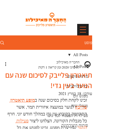
פוסט
All Posts
החבר׳ה מאיכילוב
All Posts
17 ביוני 2020
זמן קריאה 1 דקות
תיאטרון פלייבק לסיכום שנה עם
פיתוח מקצועי
הנוער בעין גדי!
ימי סימולציות
עודכן:
18 במרץ 2021
מפגש זום
מופע תיאטרון 
זכינו לקחת חלק בסיכום שנה ב
מעגלי שיח
פלייבק
 לנוער במועצה איזורית תמר, אשר 
התקיימה בקיבוץ עין גדי במהלך חודש יוני. חרף 
פעילויות העצמה לבני נוער
כל מגבלות הקורונה, הצלחנו ליצור 
פעילות 
פיתוח היצירתיות
לנוער
 שמייצרת מפגש. זכינו לפגוש את כל 