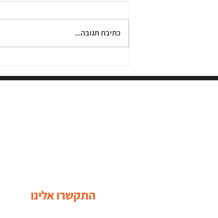
כתיבת תגובה...
הצצה ליום השראה ולמידה-
תיאטרון פלייבק ככלי להשפעה
חברתית
התקשרו אלינו