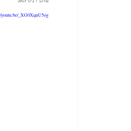
עודכן:
7 ביוני 2023
://youtu.be/_XG0XquU5og