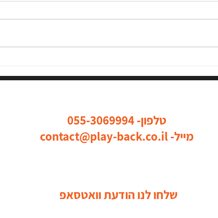
״אפשר לתת תיאטרון פלייבק כמו
מיזם ר
מירשם״ - תיאטרון פלייבק ככלי
רמלה
להשפעה חברתית יום למידה
והשראה!
כל הדרכים ליצור איתנו קשר
טלפון-
055-3069994
מייל-
contact@play-back.co.il
שלחו לנו הודעת וואטסאפ