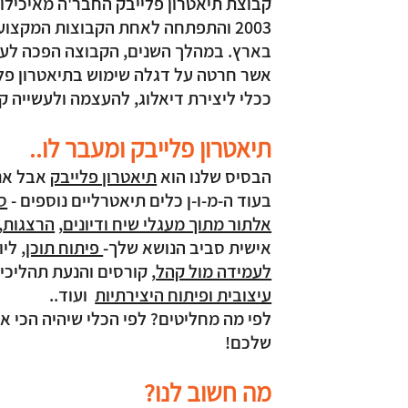
קבוצת תיאטרון פלייבק החבר'ה מאיכילו
2003 והתפתחה לאחת הקבוצות המקצוע
בארץ. במהלך השנים, הקבוצה הפכה לע
אשר חרטה על דגלה שימוש בתיאטרון פלי
ככלי ליצירת דיאלוג, להעצמה ולעשייה ק
תיאטרון פלייבק ומעבר לו..
הבסיס שלנו הוא
תיאטרון פלייבק
אבל אנ
בעוד ה-מ-ו-ן כלים תיאטרליים נוספים -
ס
אלתור מתוך מעגלי שיח ודיונים
,
הרצגות
,
אישית סביב הנושא שלך-
פיתוח תוכן
, לי
לעמידה מול קהל
, קורסים והנעת תהליכי
עיצובית ופיתוח היצירתיות
ועוד..
לפי מה מחליטים? לפי הכלי שיהיה הכי א
שלכם!
מה חשוב לנו?