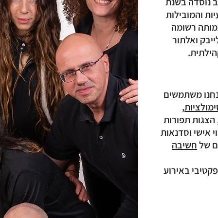
ב נוסדה בשנת
יות והמובילות
מותה רשומה
יבק ואלתור
הילתית.
חנו משתמשים
ימולציות
,
לחצו כאן ליצי
 הצגות תפורות
ווי אישי וסדנאות
ם של
חשיבה
פקטיבי באירוע