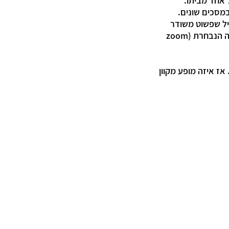
אחד מביתו.
מסכים שונים.
גיל שפשוט משודר
בלייב לצופים שנמצאים במשרדיהם או בבתיהם, ואנחנו מתקשרים איתם דרך הפלטפורמה הנבחרת (zoom
אז איזה מופע מקוון