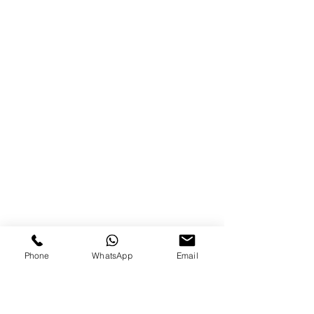
Phone
WhatsApp
Email
במהלך השנים זכינו להעניק
מופעי התנדבות אינטימיים
ליותר מ2,200 אנשים