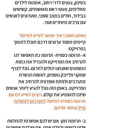
בסיכון, גגונים לדרי רחוב, אמהות לילדים
מחלימים, פגועי ראש מאושפזים, קשישים
בבידוד, חולים במצב סופני, מועדונים לאנשים
עם צרכים מיוחדים ועוד.
נשמע חשוב! איך אפשר לסייע למיזם?
קיימים מספר ערוצים דרכם תוכלו לתמוך
בפרוייקט:
א- תרומה כספית- תרומה כזו תאפשר לנו
להרחיב את הפרוייקט ולהגדיל את כמות
המופעים שאנחנו יכולים לתרום. נוכל לצרף
שחקני פלייבק נוספים, לעשות הכשרת
מתנדבים ולפתח אופרציה להרחיב את
הפרוייקט. באופן הזה נוכל להגיע ליותר אנשים
שיזכו להשמיע את קולם.
רוצים לסייע לנו עם
תרומה כספית למיזם?
לחצו כאן למשלוח
מייל
ונחזור אליכם.
ב- תרומת זמן- אם יש לכם אפשרות להתלוות
אלינו למופע ולצלם אותו, אם יש לכם אפשרות