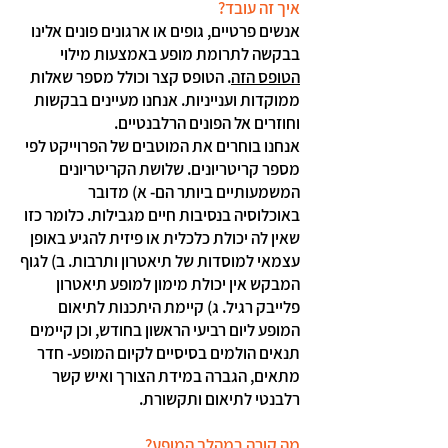
איך זה עובד?
אנשים פרטיים, גופים או ארגונים פונים אלינו
בבקשה לתרומת מופע באמצעות מילוי
הטופס הזה
. הטופס קצר וכולל מספר שאלות
ממוקדות וענייניות. אנחנו מעיינים בבקשות
וחוזרים אל הפונים הרלבנטיים.
אנחנו בוחרים את המוטבים של הפרוייקט לפי
מספר קריטריונים. שלושת הקריטריונים
המשמעותיים ביותר הם- א) מדובר
באוכלוסיה בנסיבות חיים מגבילות. כלומר כזו
שאין לה יכולת כלכלית או פיזית להגיע באופן
עצמאי למוסדות של תיאטרון ותרבות. ב) לגוף
המבקש אין יכולת מימון למופע תיאטרון
פלייבק רגיל. ג) קיימת היתכנות לתיאום
המופע ליום רביעי הראשון בחודש, וכן קיימים
תנאים הולמים בסיסיים לקיום המופע- חדר
מתאים, הגברה במידת הצורך ואיש קשר
רלבנטי לתיאום ותקשורת.
מה קורה במהלך המופע?