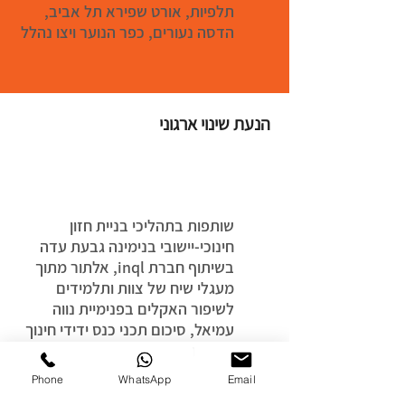
תלפיות, אורט שפירא תל אביב,
הדסה נעורים, כפר הנוער ויצו נהלל
הנעת שינוי ארגוני
שותפות בתהליכי בניית חזון
חינוכי-יישובי בנימינה גבעת עדה
בשיתוף חברת inql, אלתור מתוך
מעגלי שיח של צוות ותלמידים
לשיפור האקלים בפנימיית נווה
עמיאל, סיכום תכני כנס ידידי חינוך
יער דרך קטעי אלתור
Phone
WhatsApp
Email