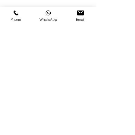
Phone
WhatsApp
Email
שלחו לנו
הודעת
וואטסאפ
בקרו אותנו ברשתות החברתיות
לערוץ היוטיוב