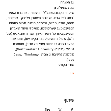
על המנחה
עינת משעל ניצן
מייסדת הקבוצה ומנכ"לית העמותה. מחברת הספר 
״במה לכל אדם- מלמדים תיאטרון פלייבק״. שחקנית, 
מנחה, מורה, מרצה, מדריכת מנחים, יזמית בתחום 
הפלייבק מעל עשרים שנה. ממייסדי איגוד תיאטרון 
הפלייבק בישראל. תואר ראשון- עבודה סוציאלית (אוני׳ 
ב״ש), טיפול בתנועה (סמינר הקיבוצים), תואר שני- 
הבעה ויצירה באמנויות (אוני׳ תל אביב), מוסמכת 
לניהול עמותות (Northwestern University), 
מוסמכת לחשיבה עיצובית (Design Thinking- 
Ideo).
מחיר הקורס
עוד
שיתוף