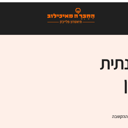
תית
ת ההקשבה