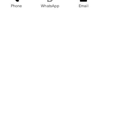
Phone
WhatsApp
Email
התקשרו אלינו
שלחו לנו
הודעת
וואטסאפ
בקרו אותנו ברשתות החברתיות