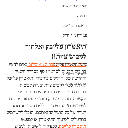
פעילות סוף שנה
הרצגה
תיאטרון פלייבק
עמידה מול קהל
ת
י
אטרון 
פלייבק ואלתור 
תרגילי אלתור ומשחק
לגיבוש צוות!!
קורס תיאטרון פלייבק
תיאטרון פלייבק החבר'ה מאיכילוב 
גאים להציג!
סדנת תיאטרון פלייבק
ברוכים הבאים לסרטון נוסף בסדרה השניה 
חשביה עיצובית
והחדשה של ׳תרגילים בחיבור׳- תיאטרון פלייבק 
פיתוח חוסן
ואלתור ככלי לגיבוש צוות ובניית קבוצות! 
בסדרת הסרטונים הזו נמחיש לכם תרגילי 
הקשבה, תרגילי משחק ותרגילי אלתור מעולים 
לשימושכם! הסרטונים כוללים הסבר והדגמה 
קצרה של כל תרגיל להנאתכם. תוכלו להשתמש 
בתרגילים לשיעור התיאטרון או למפגש 
תיאטרון פלייבק
, כפעילות לישיבות, לגיבוש 