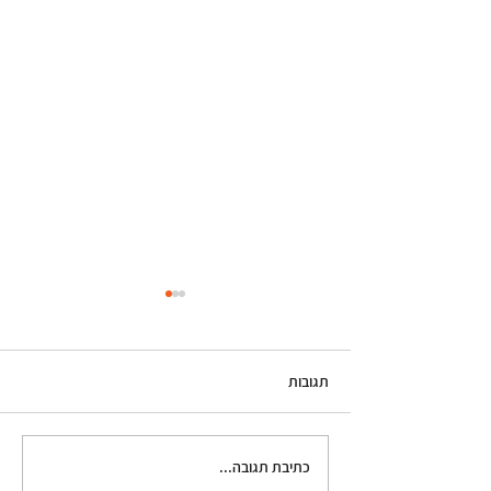
תגובות
אז... מה זה תיאטרון פלייבק?
כתיבת תגובה...