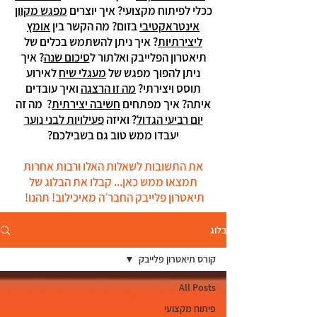
ככלי לפיתוח מקצועי? איך יוצרים
מפגש מקוון
אינטראקטיבי
בזום? מה הקשר בין
אומץ
ליצירתיות
? איך ניתן להשתמש בכלים של
תיאטרון הפלייבק ואלתור ל
סיכום שנה
? איך
ניתן להפוך מפגש של
מעגלי שיח
לאירוע
תוסס ויצירתי?
מה זו הרצגה
ואיך עובדים
איתה? איך מפתחים
חשיבה יצירתית
?
​מה זה
יום רביעי הגדול
? ואיזה
פעילויות לבני נוער
יעבדו ממש טוב גם בשבילכם?
את התשובות לשאלות האלו ורבות אחרות
תמצאו ממש כאן... קבלו את הבלוג של
תיאטרון פלייבק החבר׳ה מאיכילוב! תהנו!
בלוג
קורס תיאטרון פלייבק
All Posts
פיתוח מקצועי