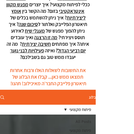
ככלי לפיתוח מקצועי? איך יוצרים
מפגש מקוון
אינטראקטיבי
בזום? מה הקשר בין
אומץ
ליצירתיות
? איך ניתן להשתמש בכלים של
תיאטרון הפלייבק ואלתור ל
סיכום שנה
? איך
ניתן להפוך מפגש של
מעגלי שיח
לאירוע
תוסס ויצירתי?
מה זו הרצגה
ואיך עובדים
איתה? איך מפתחים
חשיבה יצירתית
?
​מה זה
יום רביעי הגדול
? ואיזה
פעילויות לבני נוער
יעבדו ממש טוב גם בשבילכם?
את התשובות לשאלות האלו ורבות אחרות
תמצאו ממש כאן... קבלו את הבלוג של
תיאטרון פלייבק החבר׳ה מאיכילוב! תהנו!
בלוג
פיתוח מקצועי
All Posts
פיתוח מקצועי