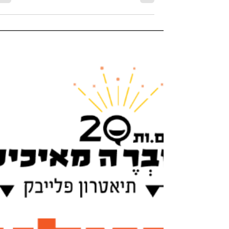
וקהילתי- 5 כיוונים לפעילות בתקופת
״חרבות ברזל״
תיאטרון פלייבק כמקור לחוסן אישי, צוותי וקהילתי- 5 כיוונים
למופעי פלייבק בתקופת ״חרבות ברזל״