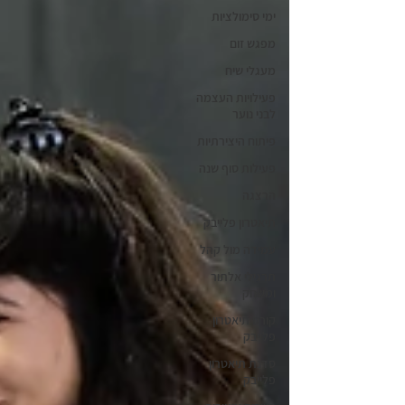
ימי סימולציות
מפגש זום
מעגלי שיח
פעילויות העצמה
לבני נוער
פיתוח היצירתיות
פעילות סוף שנה
הרצגה
תיאטרון פלייבק
עמידה מול קהל
תרגילי אלתור
ומשחק
קורס תיאטרון
פלייבק
סדנת תיאטרון
פלייבק