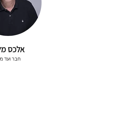
אלכס מל
חבר ועד מ