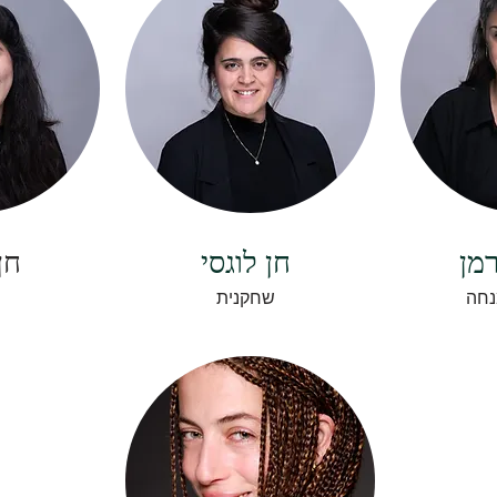
רמן
חן לוגסי
חן
נחה
שחקנית