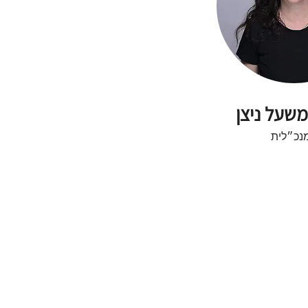
משעל ניצן
נכ״לית