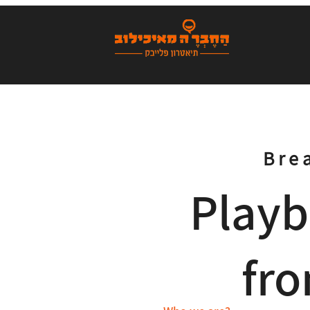
Bre
Playb
fro