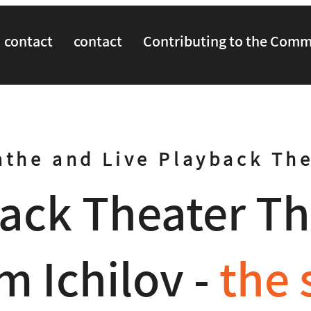
contact
contact
Contributing to the Com
athe and Live Playback Th
ack Theater Th
m Ichilov -
the 