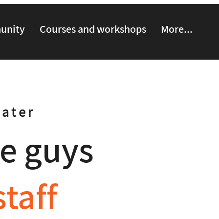
munity
Courses and workshops
More...
eater
e guys
staff