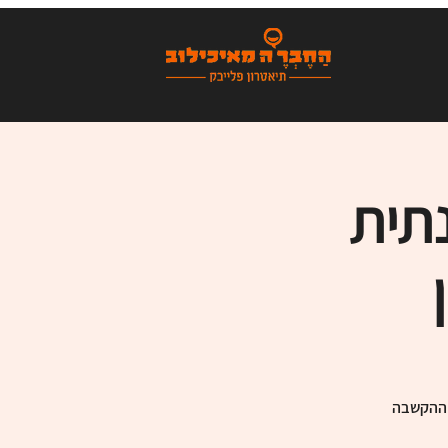
תית
ת ההקשבה