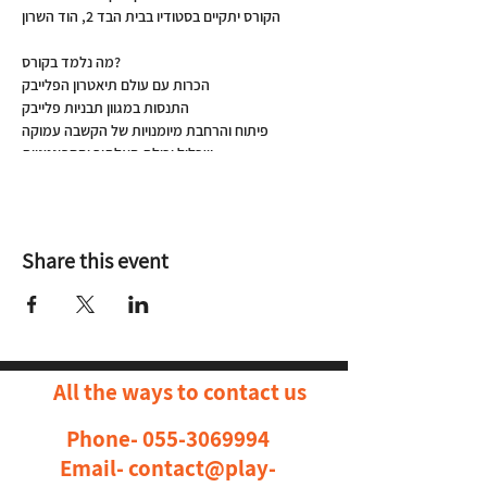
הקורס יתקיים בסטודיו בבית הבד 2, הוד השרון
מה נלמד בקורס?
הכרות עם עולם תיאטרון הפלייבק
התנסות במגוון תבניות פלייבק
פיתוח והרחבת מיומנויות של הקשבה עמוקה
שכלול יכולת האלתור והספונטניות
פיתוח היכולת להבנת סיטואציות וקונפליקטים
מכמה נקודות מבט
שכלול יסודות בעבודת משחק ריאליסטי וסוריאליסטי
שיפור יכולות של עמידה מול קהל
Share this event
על המנחה
עינת משעל ניצן
מייסדת ומנהלת קבוצת תיאטרון פלייבק החבר׳ה
מאיכילוב. מחברת הספר ״במה לכל אדם״. עוסקת
בתיאטרון פלייבק למעלה מעשרים שנה. ממייסדי
All the ways to contact us
איגוד תיאטרון הפלייבק בישראל.
Phone-
055-3069994
עלות הקורס
1,800 ש״ח
Email-
contact@play-
דמי הרשמה ע״ס 180 ש״ח יגבו עם ההרשמה לקורס