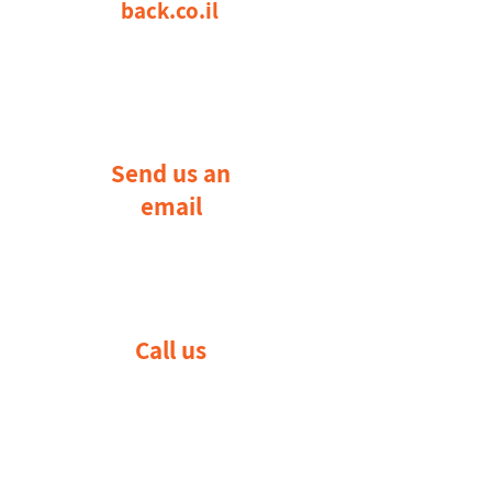
back.co.il
ויופחתו מהמחיר הכללי.
לתשלום דמי רישום לחצו כאן
Send us an
email
Call us