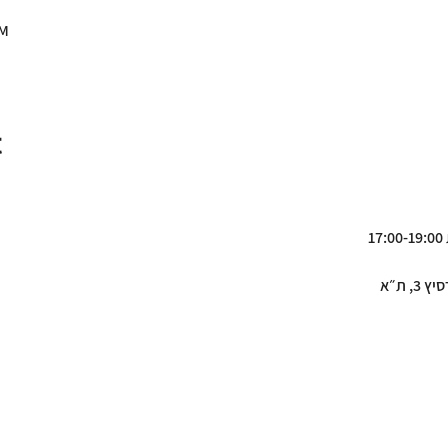
PM
ת
t
1
 ת״א