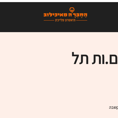
ם.ות תל
הקשבה